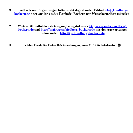
Feedback und Ergänzungen bitte direkt digital unter E-Mail
info@friedberg-
bachern.de
oder analog an der Dorftafel Bachern per Wunschzettelbox mitteilen!
Weitere Öffentlichkeitsbeteiligungen digital unter
http://wuensche.friedberg-
bachern.de
und
http://umfragen.friedberg-bachern.de
mit den Auswertungen
online unter:
http://kpi.friedberg-bachern.de
Vielen Dank für Deine Rückmeldungen, eure OEK Arbeitskreise.
😊
Nach
oben