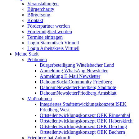
Veranstaltungen
Bürgercharity
Bürgersong
Kontakt
Förderpartner werden
Fördermitglied werden
Termine eintragen
Login Stammtisch Virtuell
Login Arbeitskreis Virtuell
Meine Stadt
Petitionen
Bürgerbeteiligung Wittelsbacher Land
Anmeldung WhatsApp Newsletter
Anmeldung E-Mail Newsletter
DahoamSocialCommunity Friedberg
DahoamNewsletterFriedberg Stadtbote
DahoamNewsletterFriedberg Amtsblatt
Maßnahmen
Integriertes Stadtentwicklungskonzept ISEK
Friedberg West
Ortsteilentwicklungskonzept OEK Rinnenthal
Ortsteilentwicklungskonzept OEK Haberskirch
Ortsteilentwicklungskonzept OEK Derching
Ortsteilentwicklungskonzept OEK Bachern
Friedberg hat Zukunft