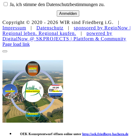
Ja, ich stimme den Datenschutzbestimmungen zu.
Anmelden
Copyright © 2020 -
2026 WIR sind Friedberg i.G. |
Impressum
|
Datenschutz
|
sponsored by RegioNow |
Regional leben. Regional kaufen.
|
powered by
DigitalNow @ SKPROJECTS | Plattform & Community
E-
WhatsApp
Facebook
Instagram
YouTube
Page load link
Mail
OEK Konzeptentwurf öffnen online unter
http://oek.friedberg-bachern.de