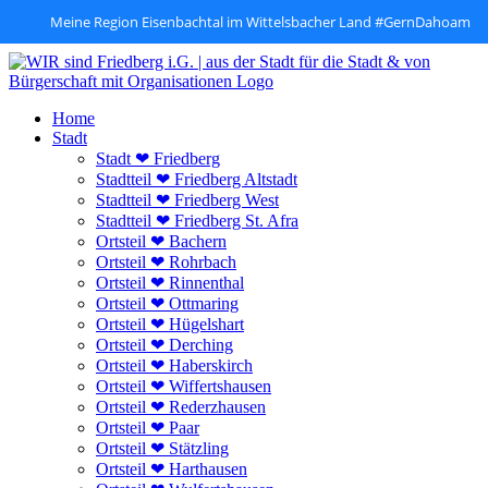
Meine Region Eisenbachtal im Wittelsbacher Land #GernDahoam
Zum
Inhalt
springen
Home
Stadt
Stadt ❤ Friedberg
Stadtteil ❤ Friedberg Altstadt
Stadtteil ❤ Friedberg West
Stadtteil ❤ Friedberg St. Afra
Ortsteil ❤ Bachern
Ortsteil ❤ Rohrbach
Ortsteil ❤ Rinnenthal
Ortsteil ❤ Ottmaring
Ortsteil ❤ Hügelshart
Ortsteil ❤ Derching
Ortsteil ❤ Haberskirch
Ortsteil ❤ Wiffertshausen
Ortsteil ❤ Rederzhausen
Ortsteil ❤ Paar
Ortsteil ❤ Stätzling
Ortsteil ❤ Harthausen