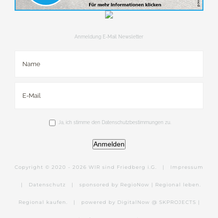
Anmeldung E-Mail Newsletter
Ja, ich stimme den Datenschutzbestimmungen zu.
Anmelden
Copyright © 2020 -
2026 WIR sind Friedberg i.G. |
Impressum
|
Datenschutz
|
sponsored by RegioNow | Regional leben.
Regional kaufen.
|
powered by DigitalNow @ SKPROJECTS |