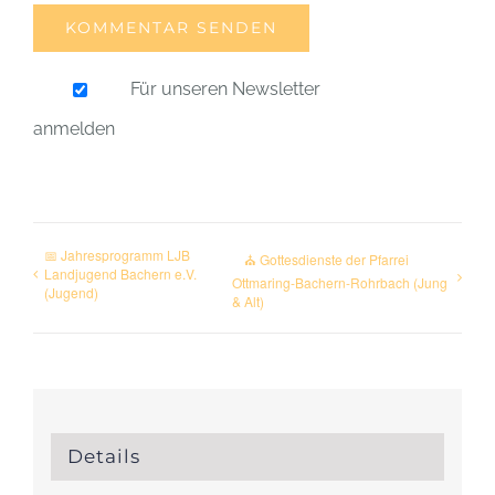
Für unseren Newsletter
anmelden
📅 Jahresprogramm LJB
⛪ Gottesdienste der Pfarrei
Landjugend Bachern e.V.
Ottmaring-Bachern-Rohrbach (Jung
(Jugend)
& Alt)
Details