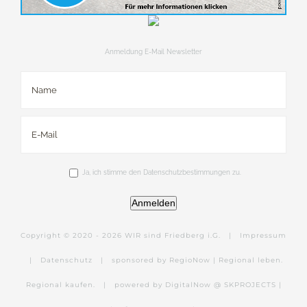
Anmeldung E-Mail Newsletter
Ja, ich stimme den Datenschutzbestimmungen zu.
Anmelden
Copyright © 2020 -
2026 WIR sind Friedberg i.G. |
Impressum
|
Datenschutz
|
sponsored by RegioNow | Regional leben.
Regional kaufen.
|
powered by DigitalNow @ SKPROJECTS |