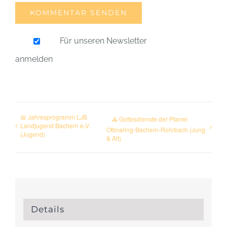
Für unseren Newsletter
anmelden
📅 Jahresprogramm LJB
⛪ Gottesdienste der Pfarrei
Landjugend Bachern e.V.
Ottmaring-Bachern-Rohrbach (Jung
(Jugend)
& Alt)
Details