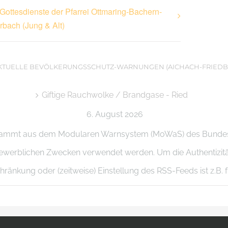
Gottesdienste der Pfarrei Ottmaring-Bachern-
rbach (Jung & Alt)
KTUELLE BEVÖLKERUNGSSCHUTZ-WARNUNGEN (AICHACH-FRIEDB
Giftige Rauchwolke / Brandgase - Ried
6. August 2026
stammt aus dem Modularen Warnsystem (MoWaS) des Bundesa
zu gewerblichen Zwecken verwendet werden. Um die Authentizi
ränkung oder (zeitweise) Einstellung des RSS-Feeds ist z.B. f