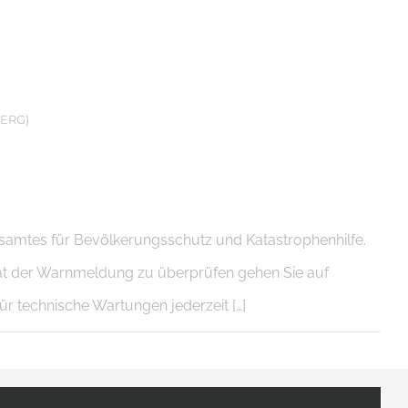
ERG)
mtes für Bevölkerungsschutz und Katastrophenhilfe.
tät der Warnmeldung zu überprüfen gehen Sie auf
ür technische Wartungen jederzeit […]