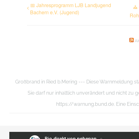
📅 Jahresprogramm LJB Landjugend
⛪ 
Bachern e.V. (Jugend)
Roh
A
Großbrand in Ried b.Mering --- Diese Warnmeldung 
Sie darf nur inhaltlich unverändert und nicht 
https://warnung.bund.de. Eine Einsch