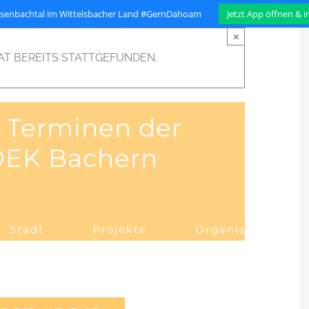
isenbachtal im Wittelsbacher Land #GernDahoam
Jetzt App öffnen & 
×
AT BEREITS STATTGEFUNDEN.
n Terminen der
OEK Bachern
Stadt
Projekte
Organisation