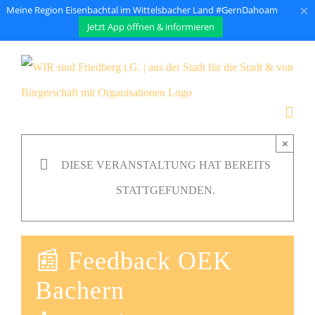
×
Meine Region Eisenbachtal im Wittelsbacher Land #GernDahoam
Jetzt App öffnen & informieren
Zum
Inhalt
springen
×
DIESE VERANSTALTUNG HAT BEREITS
STATTGEFUNDEN.
📰 Feedback OEK
Bachern