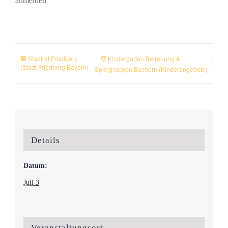
anmelden
🏢 Stadtrat Friedberg
🧒 Kindergarten Betreuung &
(Stadt Friedberg Bayern)
Spielgruppen Bachern (Kinderangebote)
Details
Datum:
Juli 3
Veranstaltungsort