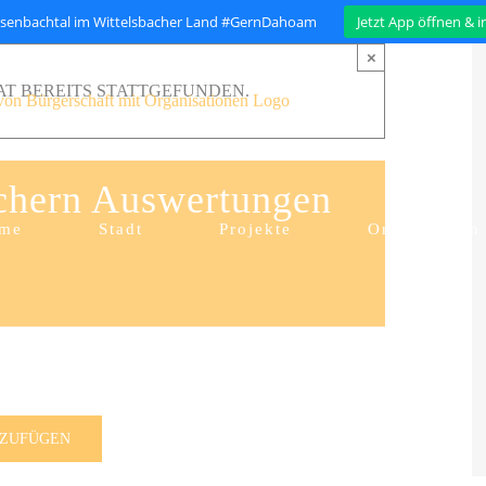
isenbachtal im Wittelsbacher Land #GernDahoam
Jetzt App öffnen & 
×
T BEREITS STATTGEFUNDEN.
chern Auswertungen
me
Stadt
Projekte
Organisation
NZUFÜGEN