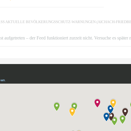
AKTUELLE BEVÖLKERUNGSSCHUTZ-WARNUNGEN (AICHACH-FRIEDBE
ist aufgetreten – der Feed funktioniert zurzeit nicht. Versuche es später