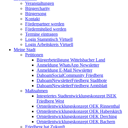
Veranstaltungen
Bürgercharity
Bürgersong
Kontakt
Förderpartner werden
Fördermitglied werden
Termine eintragen
Login Stammtisch Virtuell
Login Arbeitskreis Virtuell
Meine Stadt
Petitionen
Bürgerbeteiligung Wittelsbacher Land
Anmeldung WhatsApp Newsletter
Anmeldung E-Mail Newsletter
DahoamSocialCommunity Friedberg
DahoamNewsletterFriedberg Stadtbote
DahoamNewsletterFriedberg Amtsblatt
Maßnahmen
Integriertes Stadtentwicklungskonzept ISEK
Friedberg West
Ortsteilentwicklungskonzept OEK Rinnenthal
Ortsteilentwicklungskonzept OEK Haberskirch
Ortsteilentwicklungskonzept OEK Derching
Ortsteilentwicklungskonzept OEK Bachern
Friedberg hat Zukunft