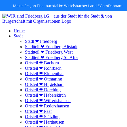
Meine Region Eisenbachtal im Wittelsbacher Land #GernDahoam
Zum
Inhalt
springen
Home
Stadt
Stadt ❤ Friedberg
Stadtteil ❤ Friedberg Altstadt
Stadtteil ❤ Friedberg West
Stadtteil ❤ Friedberg St. Afra
Ortsteil ❤ Bachern
Ortsteil ❤ Rohrbach
Ortsteil ❤ Rinnenthal
Ortsteil ❤ Ottmaring
Ortsteil ❤ Hügelshart
Ortsteil ❤ Derching
Ortsteil ❤ Haberskirch
Ortsteil ❤ Wiffertshausen
Ortsteil ❤ Rederzhausen
Ortsteil ❤ Paar
Ortsteil ❤ Stätzling
Ortsteil ❤ Harthausen