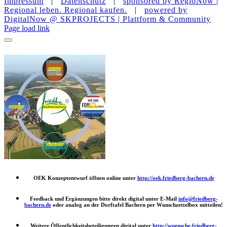
Impressum
|
Datenschutz
|
sponsored by RegioNow |
Regional leben. Regional kaufen.
|
powered by
DigitalNow @ SKPROJECTS | Plattform & Community
E-
WhatsApp
Facebook
Instagram
YouTube
Page load link
Mail
OEK Konzeptentwurf öffnen online unter
http://oek.friedberg-bachern.de
Feedback und Ergänzungen bitte direkt digital unter E-Mail
info@friedberg-
bachern.de
oder analog an der Dorftafel Bachern per Wunschzettelbox mitteilen!
Weitere Öffentlichkeitsbeteiligungen digital unter
http://wuensche.friedberg-