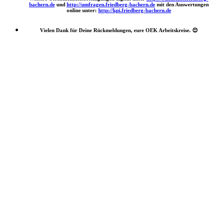
bachern.de
und
http://umfragen.friedberg-bachern.de
mit den Auswertungen
online unter:
http://kpi.friedberg-bachern.de
Vielen Dank für Deine Rückmeldungen, eure OEK Arbeitskreise.
😊
Nach
oben