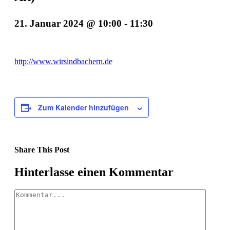
21. Januar 2024 @ 10:00
-
11:30
http://www.wirsindbachern.de
Zum Kalender hinzufügen
Share This Post
Facebook
X
LinkedIn
Pinterest
Hinterlasse einen Kommentar
Kommentar