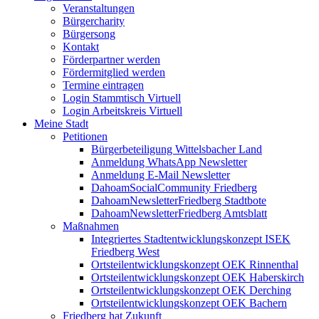
Veranstaltungen
Bürgercharity
Bürgersong
Kontakt
Förderpartner werden
Fördermitglied werden
Termine eintragen
Login Stammtisch Virtuell
Login Arbeitskreis Virtuell
Meine Stadt
Petitionen
Bürgerbeteiligung Wittelsbacher Land
Anmeldung WhatsApp Newsletter
Anmeldung E-Mail Newsletter
DahoamSocialCommunity Friedberg
DahoamNewsletterFriedberg Stadtbote
DahoamNewsletterFriedberg Amtsblatt
Maßnahmen
Integriertes Stadtentwicklungskonzept ISEK
Friedberg West
Ortsteilentwicklungskonzept OEK Rinnenthal
Ortsteilentwicklungskonzept OEK Haberskirch
Ortsteilentwicklungskonzept OEK Derching
Ortsteilentwicklungskonzept OEK Bachern
Friedberg hat Zukunft