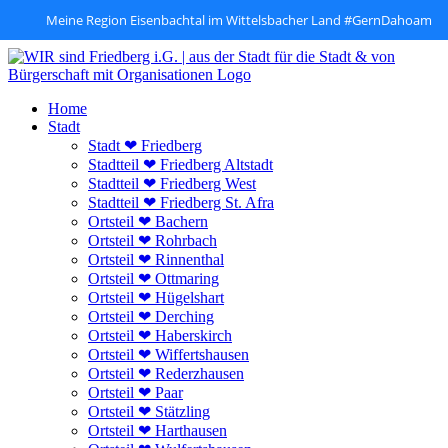
Meine Region Eisenbachtal im Wittelsbacher Land #GernDahoam
Zum
Inhalt
springen
Home
Stadt
Stadt ❤ Friedberg
Stadtteil ❤ Friedberg Altstadt
Stadtteil ❤ Friedberg West
Stadtteil ❤ Friedberg St. Afra
Ortsteil ❤ Bachern
Ortsteil ❤ Rohrbach
Ortsteil ❤ Rinnenthal
Ortsteil ❤ Ottmaring
Ortsteil ❤ Hügelshart
Ortsteil ❤ Derching
Ortsteil ❤ Haberskirch
Ortsteil ❤ Wiffertshausen
Ortsteil ❤ Rederzhausen
Ortsteil ❤ Paar
Ortsteil ❤ Stätzling
Ortsteil ❤ Harthausen