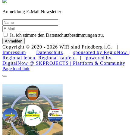
Anmeldung E-Mail Newsletter
Ja, ich stimme den Datenschutzbestimmungen zu.
Anmelden
Copyright © 2020 -
2026 WIR sind Friedberg i.G. |
Impressum
|
Datenschutz
|
sponsored by RegioNow |
Regional leben. Regional kaufen.
|
powered by
DigitalNow @ SKPROJECTS | Plattform & Community
E-
WhatsApp
Facebook
Instagram
YouTube
Page load link
Mail