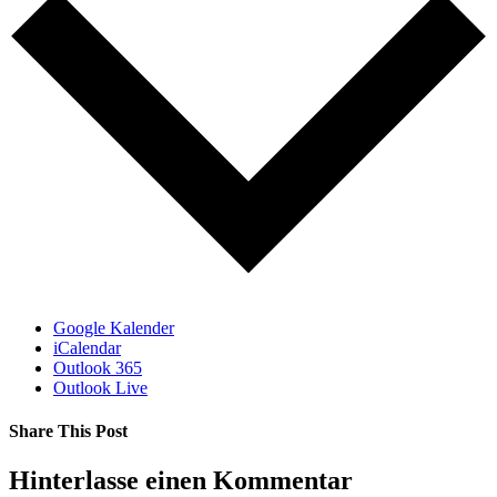
Google Kalender
iCalendar
Outlook 365
Outlook Live
Share This Post
Facebook
X
LinkedIn
Pinterest
Hinterlasse einen Kommentar