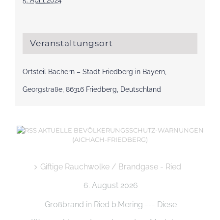
5. April 2024
Veranstaltungsort
Ortsteil Bachern – Stadt Friedberg in Bayern,
Georgstraße, 86316 Friedberg, Deutschland
AKTUELLE BEVÖLKERUNGSSCHUTZ-WARNUNGEN
(AICHACH-FRIEDBERG)
Giftige Rauchwolke / Brandgase - Ried
6. August 2026
Großbrand in Ried b.Mering --- Diese