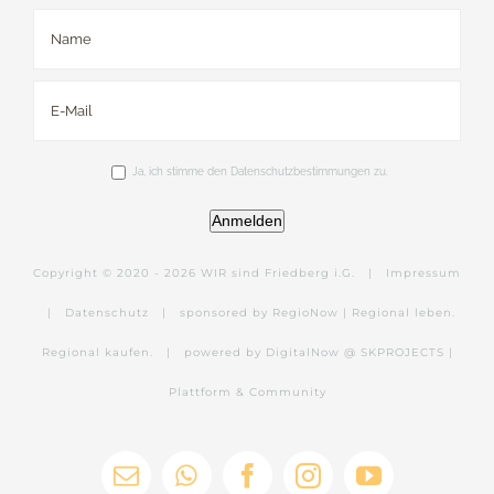
Ja, ich stimme den Datenschutzbestimmungen zu.
Anmelden
Copyright © 2020 -
2026 WIR sind Friedberg i.G. |
Impressum
|
Datenschutz
|
sponsored by RegioNow | Regional leben.
Regional kaufen.
|
powered by DigitalNow @ SKPROJECTS |
Plattform & Community
E-
WhatsApp
Facebook
Instagram
YouTube