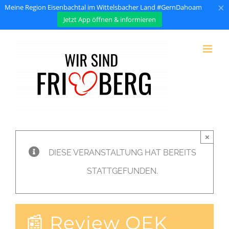
×
Meine Region Eisenbachtal im Wittelsbacher Land #GernDahoam
Jetzt App öffnen & informieren
Zum
Inhalt
springen
×
DIESE VERANSTALTUNG HAT BEREITS
STATTGEFUNDEN.
📰 Review OEK