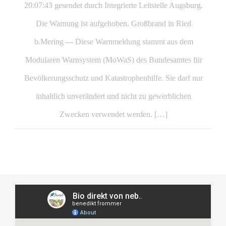
20:07:43 gesendet durch Integrierte Leitstelle Augsburg.
Die Warnung ist aufgehoben. Großbrand in Ried
b.Mering --- Diese Warnmeldung stammt aus dem
Modularen Warnsystem (MoWaS) des Bundesamtes für
Bevölkerungsschutz und Katastrophenhilfe. Sie darf nur
inhaltlich unverändert und nicht zu gewerblichen
Zwecken verwendet werden. […]