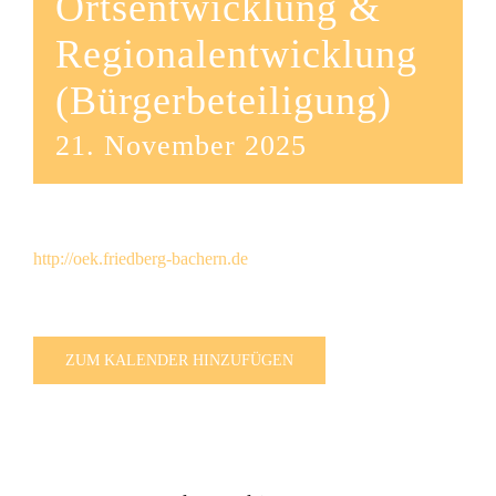
Ortsentwicklung &
Regionalentwicklung
(Bürgerbeteiligung)
21. November 2025
http://oek.friedberg-bachern.de
ZUM KALENDER HINZUFÜGEN