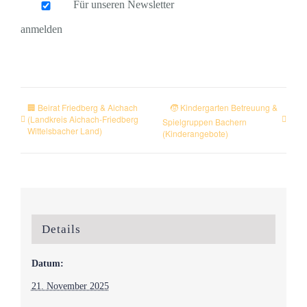
Für unseren Newsletter
anmelden
🏢 Beirat Friedberg & Aichach
🧒 Kindergarten Betreuung &
(Landkreis Aichach-Friedberg
Spielgruppen Bachern
Wittelsbacher Land)
(Kinderangebote)
Details
Datum:
21. November 2025