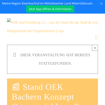
×
Meine Region Eisenbachtal im Wittelsbacher Land #GernDahoam
Jetzt App öffnen & informieren
Zum
Inhalt
springen
×
DIESE VERANSTALTUNG HAT BEREITS
STATTGEFUNDEN.
📰 Stand OEK
Bachern Konzept