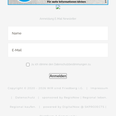
Anmeldung E-Mail Newsletter
Ja, ich stimme den Datenschutzbestimmungen zu.
Anmelden
Copyright © 2020 -
2026 WIR sind Friedberg i.G. |
Impressum
|
Datenschutz
|
sponsored by RegioNow | Regional leben.
Regional kaufen.
|
powered by DigitalNow @ SKPROJECTS |