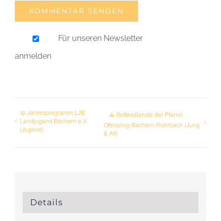
Für unseren Newsletter
anmelden
📅 Jahresprogramm LJB
⛪ Gottesdienste der Pfarrei
Landjugend Bachern e.V.
Ottmaring-Bachern-Rohrbach (Jung
(Jugend)
& Alt)
Details