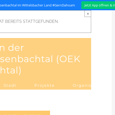
isenbachtal im Wittelsbacher Land #GernDahoam
Jetzt App öffnen & 
×
AT BEREITS STATTGEFUNDEN.
n der
isenbachtal (OEK
htal)
Stadt
Projekte
Organisation