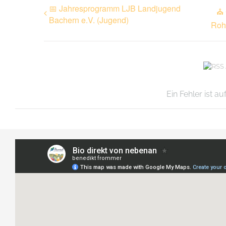
📅 Jahresprogramm LJB Landjugend
⛪ 
Bachern e.V. (Jugend)
Roh
Ein Fehler ist a