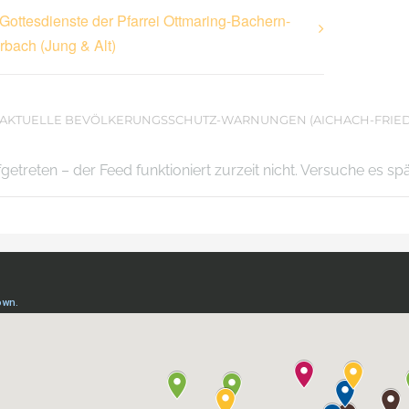
Gottesdienste der Pfarrei Ottmaring-Bachern-
rbach (Jung & Alt)
AKTUELLE BEVÖLKERUNGSSCHUTZ-WARNUNGEN (AICHACH-FRIE
ufgetreten – der Feed funktioniert zurzeit nicht. Versuche es sp