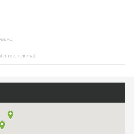
DBERG)
äter noch einmal.