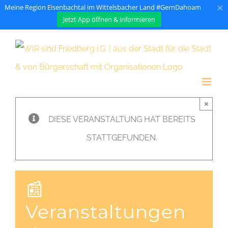
×
Meine Region Eisenbachtal im Wittelsbacher Land #GernDahoam
Jetzt App öffnen & informieren
Zum
Inhalt
springen
×
DIESE VERANSTALTUNG HAT BEREITS
STATTGEFUNDEN.
📰
Veranstaltungen