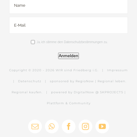
Ja, ich stimme den Datenschutzbestimmungen zu.
Anmelden
Copyright © 2020 -
2026 WIR sind Friedberg i.G. |
Impressum
|
Datenschutz
|
sponsored by RegioNow | Regional leben.
Regional kaufen.
|
powered by DigitalNow @ SKPROJECTS |
Plattform & Community
E-
WhatsApp
Facebook
Instagram
YouTube
Mail