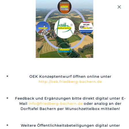
Für unseren Newsletter
anmelden
📅 Arbeitskreis Region OEK
📅 Event Dorfflohmarkt mit Food-
Erlauholz #Initiative
To-Go im Eisenbachtal (Ried,
Rückenwind (Jung & Alt)
Bachern, Rohrbach)
OEK Konzeptentwurf öffnen online unter
http://oek.friedberg-bachern.de
Feedback und Ergänzungen bitte direkt digital unter E-
Mail
info@friedberg-bachern.de
oder analog an der
Dorftafel Bachern per Wunschzettelbox mitteilen!
Details
Weitere Öffentlichkeitsbeteiligungen digital unter