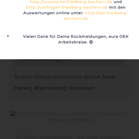
Datum:
http://wuensche.friedberg-bachern.de
und
http://umfragen.friedberg-bachern.de
mit den
27. Januar 2024
Auswertungen online unter:
http://kpi.friedberg-
bachern.de
Zeit:
8:00 - 20:00
Vielen Dank für Deine Rückmeldungen, eure OEK
Arbeitskreise.
😊
Veranstaltungsort
Dorfplatz Dorfladenbox (Automat) Bachern, Neuer
Postweg, 86316 Friedberg, Deutschland
AKTUELLE BEVÖLKERUNGSSCHUTZ-WARNUNGEN
(AICHACH-FRIEDBERG)
Ein Fehler ist aufgetreten – der Feed funktioniert