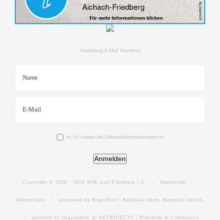
Anmeldung E-Mail Newsletter
Ja, ich stimme den Datenschutzbestimmungen zu.
Anmelden
Copyright © 2020 -
2026 WIR sind Friedberg i.G. |
Impressum
|
Datenschutz
|
sponsored by RegioNow | Regional leben. Regional kaufen.
|
powered by DigitalNow @ SKPROJECTS | Plattform & Community