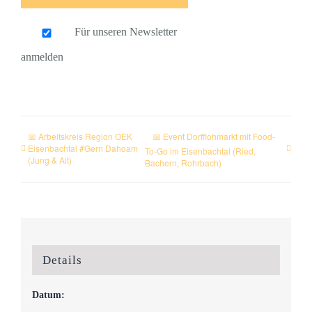
Für unseren Newsletter
anmelden
📅 Arbeitskreis Region OEK
📅 Event Dorfflohmarkt mit Food-
Eisenbachtal #Gern Dahoam
To-Go im Eisenbachtal (Ried,
(Jung & Alt)
Bachern, Rohrbach)
Details
Datum: