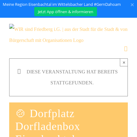
×
Meine Region Eisenbachtal im Wittelsbacher Land #GernDahoam
Jetzt App öffnen & informieren
Zum
Inhalt
springen
×
DIESE VERANSTALTUNG HAT BEREITS
STATTGEFUNDEN.
🍲 Dorfplatz
Dorfladenbox