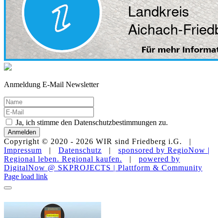
Anmeldung E-Mail Newsletter
Ja, ich stimme den Datenschutzbestimmungen zu.
Anmelden
Copyright © 2020 -
2026 WIR sind Friedberg i.G. |
Impressum
|
Datenschutz
|
sponsored by RegioNow |
Regional leben. Regional kaufen.
|
powered by
DigitalNow @ SKPROJECTS | Plattform & Community
E-
WhatsApp
Facebook
Instagram
YouTube
Page load link
Mail