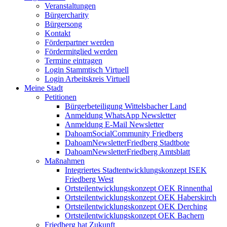
Veranstaltungen
Bürgercharity
Bürgersong
Kontakt
Förderpartner werden
Fördermitglied werden
Termine eintragen
Login Stammtisch Virtuell
Login Arbeitskreis Virtuell
Meine Stadt
Petitionen
Bürgerbeteiligung Wittelsbacher Land
Anmeldung WhatsApp Newsletter
Anmeldung E-Mail Newsletter
DahoamSocialCommunity Friedberg
DahoamNewsletterFriedberg Stadtbote
DahoamNewsletterFriedberg Amtsblatt
Maßnahmen
Integriertes Stadtentwicklungskonzept ISEK
Friedberg West
Ortsteilentwicklungskonzept OEK Rinnenthal
Ortsteilentwicklungskonzept OEK Haberskirch
Ortsteilentwicklungskonzept OEK Derching
Ortsteilentwicklungskonzept OEK Bachern
Friedberg hat Zukunft