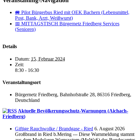
Veranstaltung-Navigation
🚐 Pilot Bürgerbus Ried mit OEK Bachern (Lebensmittel,
Post, Bank, Arzt, Weißwurst)
📅 MITTAGSTISCH Bürgernetz Friedberg Services
(Senioren)
Details
Datum:
15. Februar 2024
Zeit:
8:30 - 16:30
Veranstaltungsort
Bürgernetz Friedberg, Bahnhofstraße 28, 86316 Friedberg,
Deutschland
Aktuelle Bevölkerungsschutz-Warnungen (Aichach-
Friedberg)
Giftige Rauchwolke / Brandgase - Ried
6. August 2026
Großbrand in Ried b.Mering --- Diese Warnmeldung stammt
aus dem Modularen Warnsystem (MoWaS) des Bundesamtes