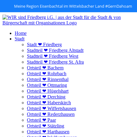
Meine Region Eisenbachtal im Wittelsbacher Land #GernDahoam
Zum
Inhalt
springen
Home
Stadt
Stadt ❤ Friedberg
Stadtteil ❤ Friedberg Altstadt
Stadtteil ❤ Friedberg West
Stadtteil ❤ Friedberg St. Afra
Ortsteil ❤ Bachern
Ortsteil ❤ Rohrbach
Ortsteil ❤ Rinnenthal
Ortsteil ❤ Ottmaring
Ortsteil ❤ Hügelshart
Ortsteil ❤ Derching
Ortsteil ❤ Haberskirch
Ortsteil ❤ Wiffertshausen
Ortsteil ❤ Rederzhausen
Ortsteil ❤ Paar
Ortsteil ❤ Stätzling
Ortsteil ❤ Harthausen