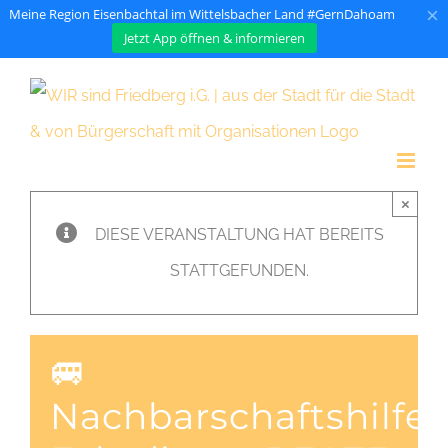
×
Meine Region Eisenbachtal im Wittelsbacher Land #GernDahoam
Jetzt App öffnen & informieren
Zum
Inhalt
springen
×
DIESE VERANSTALTUNG HAT BEREITS
STATTGEFUNDEN.
🚐
Nachbarschaftshilfe