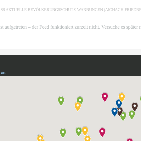
AKTUELLE BEVÖLKERUNGSSCHUTZ-WARNUNGEN (AICHACH-FRIEDBE
ist aufgetreten – der Feed funktioniert zurzeit nicht. Versuche es später