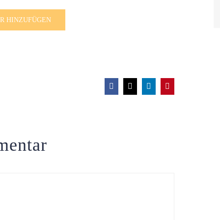
R HINZUFÜGEN
Facebook
X
LinkedIn
Pinterest
mentar