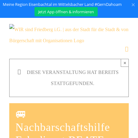
×
Meine Region Eisenbachtal im Wittelsbacher Land #GernDahoam
Jetzt App öffnen & informieren
Zum
Inhalt
springen
×
DIESE VERANSTALTUNG HAT BEREITS
STATTGEFUNDEN.
🚐
Nachbarschaftshilfe