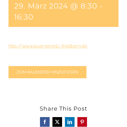
29. März 2024 @ 8:30
-
16:30
http://www.buergernetz-friedberg.de
ZUM KALENDER HINZUFÜGEN
Share This Post
Facebook
X
LinkedIn
Pinterest