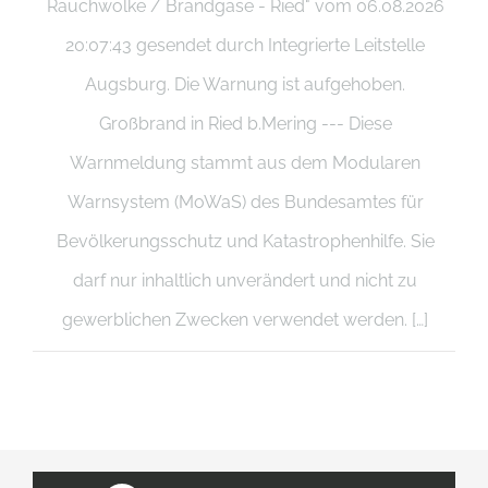
Rauchwolke / Brandgase - Ried" vom 06.08.2026
20:07:43 gesendet durch Integrierte Leitstelle
Augsburg. Die Warnung ist aufgehoben.
Großbrand in Ried b.Mering --- Diese
Warnmeldung stammt aus dem Modularen
Warnsystem (MoWaS) des Bundesamtes für
Bevölkerungsschutz und Katastrophenhilfe. Sie
darf nur inhaltlich unverändert und nicht zu
gewerblichen Zwecken verwendet werden. […]