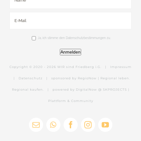
Ja, ich stimme den Datenschutzbestimmungen zu.
Anmelden
Copyright © 2020 -
2026 WIR sind Friedberg i.G. |
Impressum
|
Datenschutz
|
sponsored by RegioNow | Regional leben.
Regional kaufen.
|
powered by DigitalNow @ SKPROJECTS |
Plattform & Community
E-
WhatsApp
Facebook
Instagram
YouTube
Mail