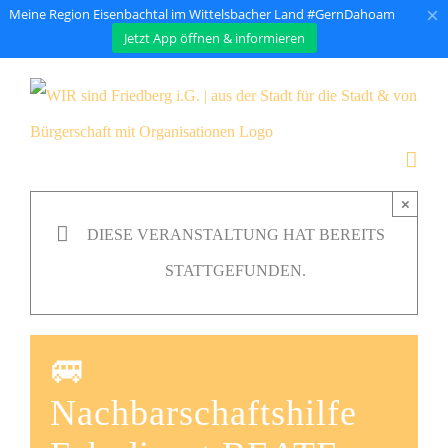
×
Meine Region Eisenbachtal im Wittelsbacher Land #GernDahoam
Jetzt App öffnen & informieren
Zum
Inhalt
springen
×
DIESE VERANSTALTUNG HAT BEREITS
STATTGEFUNDEN.
🚐
Nachbarschaftshilfe