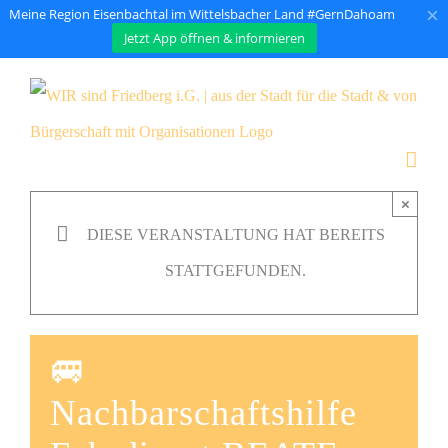
×
Meine Region Eisenbachtal im Wittelsbacher Land #GernDahoam
Jetzt App öffnen & informieren
Zum
Inhalt
springen
×
DIESE VERANSTALTUNG HAT BEREITS
STATTGEFUNDEN.
🚐
Nachbarschaftshilfe