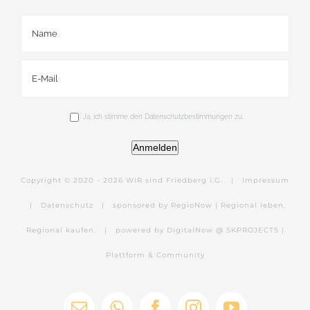
Ja, ich stimme den Datenschutzbestimmungen zu.
Anmelden
Copyright © 2020 -
2026 WIR sind Friedberg i.G. |
Impressum
|
Datenschutz
|
sponsored by RegioNow | Regional leben.
Regional kaufen.
|
powered by DigitalNow @ SKPROJECTS |
Plattform & Community