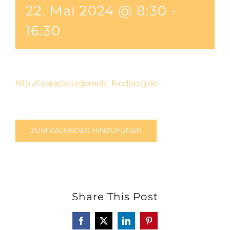
22. Mai 2024 @ 8:30
-
16:30
http://www.buergernetz-friedberg.de
ZUM KALENDER HINZUFÜGEN
Share This Post
Facebook
X
LinkedIn
Pinterest