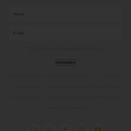
Ja, ich stimme den Datenschutzbestimmungen zu.
Anmelden
Copyright © 2020 -
2026 WIR sind Friedberg i.G. |
Impressum
|
Datenschutz
|
sponsored by RegioNow | Regional leben.
Regional kaufen.
|
powered by DigitalNow @ SKPROJECTS |
Plattform & Community