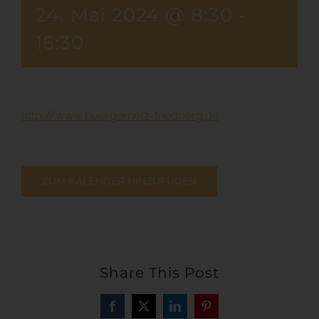
24. Mai 2024 @ 8:30
-
16:30
http://www.buergernetz-friedberg.de
ZUM KALENDER HINZUFÜGEN
Share This Post
Facebook
X
LinkedIn
Pinterest