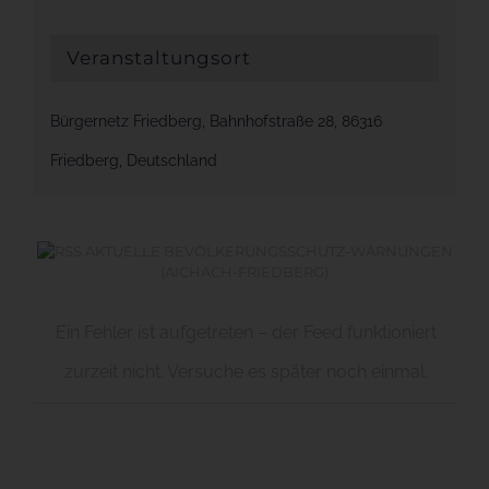
Veranstaltungsort
Bürgernetz Friedberg, Bahnhofstraße 28, 86316
Friedberg, Deutschland
AKTUELLE BEVÖLKERUNGSSCHUTZ-WARNUNGEN
(AICHACH-FRIEDBERG)
Ein Fehler ist aufgetreten – der Feed funktioniert
zurzeit nicht. Versuche es später noch einmal.