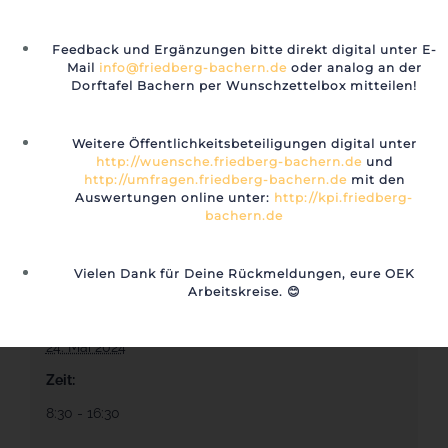
Feedback und Ergänzungen bitte direkt digital unter E-
Mail
info@friedberg-bachern.de
oder analog an der
🧒 Kindergarten Betreuung &
🏅 Übungsschießen SGB
Dorftafel Bachern per Wunschzettelbox mitteilen!
Spielgruppen Bachern
Schützengemeinschaft Bachern
(Kinderangebote)
e.V. (Jung & Alt)
Weitere Öffentlichkeitsbeteiligungen digital unter
http://wuensche.friedberg-bachern.de
und
http://umfragen.friedberg-bachern.de
mit den
Auswertungen online unter:
http://kpi.friedberg-
bachern.de
Details
Vielen Dank für Deine Rückmeldungen, eure OEK
Arbeitskreise.
😊
Datum:
24. Mai 2024
Zeit:
8:30 - 16:30