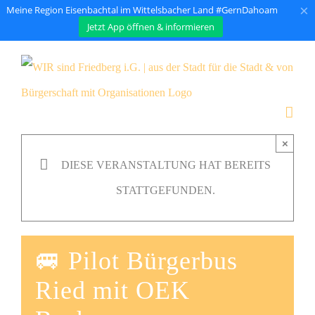
×
Meine Region Eisenbachtal im Wittelsbacher Land #GernDahoam
Jetzt App öffnen & informieren
Zum
Inhalt
springen
×
DIESE VERANSTALTUNG HAT BEREITS
STATTGEFUNDEN.
🚐 Pilot Bürgerbus
Ried mit OEK