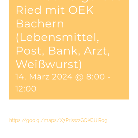
Ried mit OEK
Bachern
(Lebensmittel,
Post, Bank, Arzt,
Weißwurst)
14. März 2024 @ 8:00
-
12:00
https://goo.gl/maps/X7Prisw2GQKCUiRo9