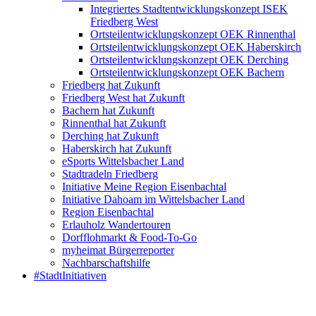
Integriertes Stadtentwicklungskonzept ISEK
Friedberg West
Ortsteilentwicklungskonzept OEK Rinnenthal
Ortsteilentwicklungskonzept OEK Haberskirch
Ortsteilentwicklungskonzept OEK Derching
Ortsteilentwicklungskonzept OEK Bachern
Friedberg hat Zukunft
Friedberg West hat Zukunft
Bachern hat Zukunft
Rinnenthal hat Zukunft
Derching hat Zukunft
Haberskirch hat Zukunft
eSports Wittelsbacher Land
Stadtradeln Friedberg
Initiative Meine Region Eisenbachtal
Initiative Dahoam im Wittelsbacher Land
Region Eisenbachtal
Erlauholz Wandertouren
Dorfflohmarkt & Food-To-Go
myheimat Bürgerreporter
Nachbarschaftshilfe
#StadtInitiativen