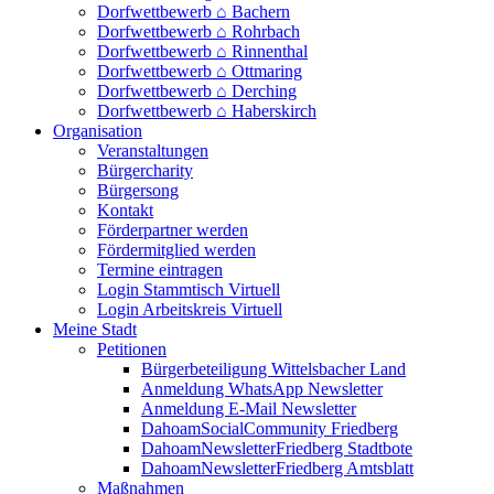
Dorfwettbewerb ⌂ Bachern
Dorfwettbewerb ⌂ Rohrbach
Dorfwettbewerb ⌂ Rinnenthal
Dorfwettbewerb ⌂ Ottmaring
Dorfwettbewerb ⌂ Derching
Dorfwettbewerb ⌂ Haberskirch
Organisation
Veranstaltungen
Bürgercharity
Bürgersong
Kontakt
Förderpartner werden
Fördermitglied werden
Termine eintragen
Login Stammtisch Virtuell
Login Arbeitskreis Virtuell
Meine Stadt
Petitionen
Bürgerbeteiligung Wittelsbacher Land
Anmeldung WhatsApp Newsletter
Anmeldung E-Mail Newsletter
DahoamSocialCommunity Friedberg
DahoamNewsletterFriedberg Stadtbote
DahoamNewsletterFriedberg Amtsblatt
Maßnahmen