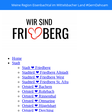
Meine Region Eisenbachtal im Wittelsbacher Land #GernDahoam
Zum
Inhalt
springen
Home
Stadt
Stadt ❤ Friedberg
Stadtteil ❤ Friedberg Altstadt
Stadtteil ❤ Friedberg West
Stadtteil ❤ Friedberg St. Afra
Ortsteil ❤ Bachern
Ortsteil ❤ Rohrbach
Ortsteil ❤ Rinnenthal
Ortsteil ❤ Ottmaring
Ortsteil ❤ Hügelshart
Ortsteil ❤ Derching