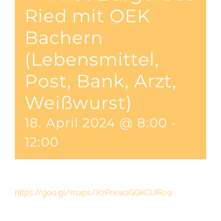
Ried mit OEK
Bachern
(Lebensmittel,
Post, Bank, Arzt,
Weißwurst)
18. April 2024 @ 8:00
-
12:00
https://goo.gl/maps/X7Prisw2GQKCUiRo9