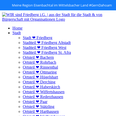
Meine Region Eisenbachtal im Wittelsbacher Land #GernDahoam
Zum
Inhalt
springen
Home
Stadt
Stadt ❤ Friedberg
Stadtteil ❤ Friedberg Altstadt
Stadtteil ❤ Friedberg West
Stadtteil ❤ Friedberg St. Afra
Ortsteil ❤ Bachern
Ortsteil ❤ Rohrbach
Ortsteil ❤ Rinnenthal
Ortsteil ❤ Ottmaring
Ortsteil ❤ Hügelshart
Ortsteil ❤ Derching
Ortsteil ❤ Haberskirch
Ortsteil ❤ Wiffertshausen
Ortsteil ❤ Rederzhausen
Ortsteil ❤ Paar
Ortsteil ❤ Stätzling
Ortsteil ❤ Harthausen