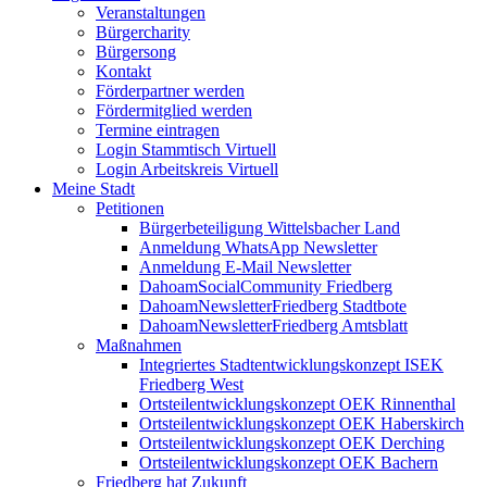
Veranstaltungen
Bürgercharity
Bürgersong
Kontakt
Förderpartner werden
Fördermitglied werden
Termine eintragen
Login Stammtisch Virtuell
Login Arbeitskreis Virtuell
Meine Stadt
Petitionen
Bürgerbeteiligung Wittelsbacher Land
Anmeldung WhatsApp Newsletter
Anmeldung E-Mail Newsletter
DahoamSocialCommunity Friedberg
DahoamNewsletterFriedberg Stadtbote
DahoamNewsletterFriedberg Amtsblatt
Maßnahmen
Integriertes Stadtentwicklungskonzept ISEK
Friedberg West
Ortsteilentwicklungskonzept OEK Rinnenthal
Ortsteilentwicklungskonzept OEK Haberskirch
Ortsteilentwicklungskonzept OEK Derching
Ortsteilentwicklungskonzept OEK Bachern
Friedberg hat Zukunft