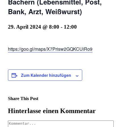
Bachern (Lebensmittel, Post,
Bank, Arzt, Weißwurst)
29. April 2024 @ 8:00
-
12:00
https://goo.gl/maps/X7Prisw2GQKCUiRo9
Zum Kalender hinzufügen
Share This Post
Facebook
X
LinkedIn
Pinterest
Hinterlasse einen Kommentar
Kommentar