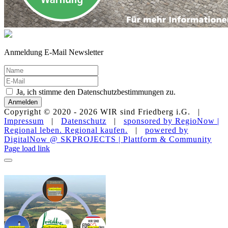
Anmeldung E-Mail Newsletter
Ja, ich stimme den Datenschutzbestimmungen zu.
Anmelden
Copyright © 2020 -
2026 WIR sind Friedberg i.G. |
Impressum
|
Datenschutz
|
sponsored by RegioNow |
Regional leben. Regional kaufen.
|
powered by
DigitalNow @ SKPROJECTS | Plattform & Community
E-
WhatsApp
Facebook
Instagram
YouTube
Page load link
Mail