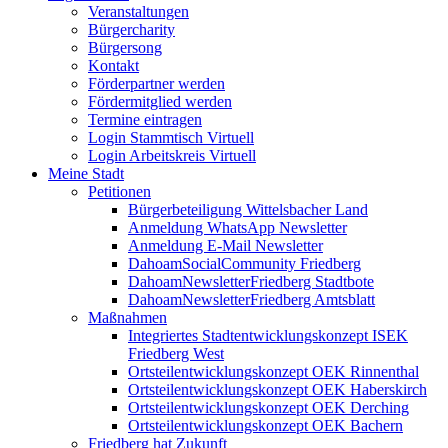
Veranstaltungen
Bürgercharity
Bürgersong
Kontakt
Förderpartner werden
Fördermitglied werden
Termine eintragen
Login Stammtisch Virtuell
Login Arbeitskreis Virtuell
Meine Stadt
Petitionen
Bürgerbeteiligung Wittelsbacher Land
Anmeldung WhatsApp Newsletter
Anmeldung E-Mail Newsletter
DahoamSocialCommunity Friedberg
DahoamNewsletterFriedberg Stadtbote
DahoamNewsletterFriedberg Amtsblatt
Maßnahmen
Integriertes Stadtentwicklungskonzept ISEK
Friedberg West
Ortsteilentwicklungskonzept OEK Rinnenthal
Ortsteilentwicklungskonzept OEK Haberskirch
Ortsteilentwicklungskonzept OEK Derching
Ortsteilentwicklungskonzept OEK Bachern
Friedberg hat Zukunft