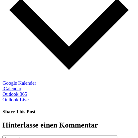
Google Kalender
iCalendar
Outlook 365
Outlook Live
Share This Post
Facebook
X
LinkedIn
Pinterest
Hinterlasse einen Kommentar
Kommentar