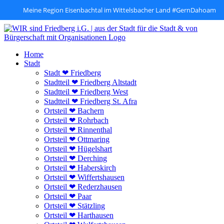
Meine Region Eisenbachtal im Wittelsbacher Land #GernDahoam
Zum
Inhalt
springen
Home
Stadt
Stadt ❤ Friedberg
Stadtteil ❤ Friedberg Altstadt
Stadtteil ❤ Friedberg West
Stadtteil ❤ Friedberg St. Afra
Ortsteil ❤ Bachern
Ortsteil ❤ Rohrbach
Ortsteil ❤ Rinnenthal
Ortsteil ❤ Ottmaring
Ortsteil ❤ Hügelshart
Ortsteil ❤ Derching
Ortsteil ❤ Haberskirch
Ortsteil ❤ Wiffertshausen
Ortsteil ❤ Rederzhausen
Ortsteil ❤ Paar
Ortsteil ❤ Stätzling
Ortsteil ❤ Harthausen