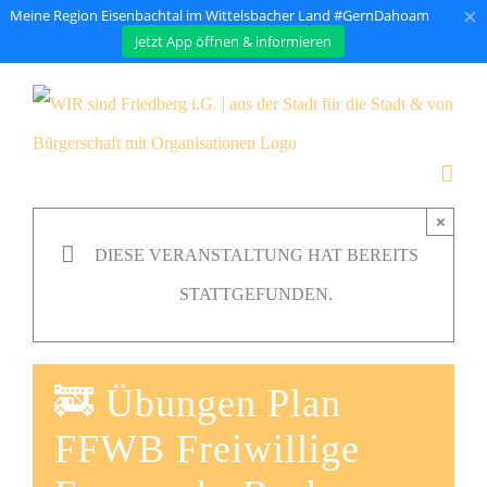
×
Meine Region Eisenbachtal im Wittelsbacher Land #GernDahoam
Jetzt App öffnen & informieren
Zum
Inhalt
springen
×
DIESE VERANSTALTUNG HAT BEREITS
STATTGEFUNDEN.
🚒 Übungen Plan
FFWB Freiwillige