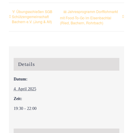
🏅 Übungsschießen SGB
📅 Jahresprogramm Dorfflohmarkt
Schützengemeinschaft
mit Food-To-Go im Eisenbachtal
Bachern e.V. (Jung & Alt)
(Ried, Bachern, Rohrbach)
Details
Datum:
4. April 2025
Zeit:
19:30 - 22:00