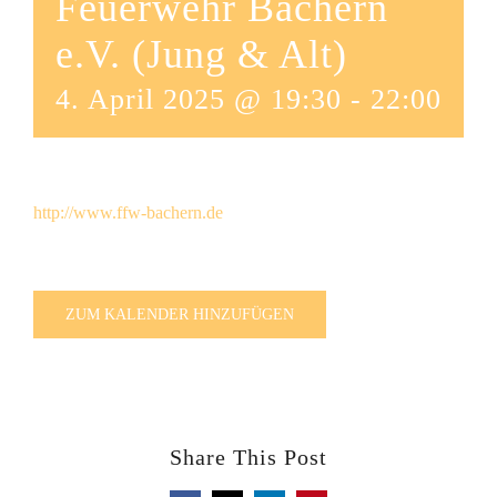
Feuerwehr Bachern
e.V. (Jung & Alt)
4. April 2025 @ 19:30
-
22:00
http://www.ffw-bachern.de
ZUM KALENDER HINZUFÜGEN
Share This Post