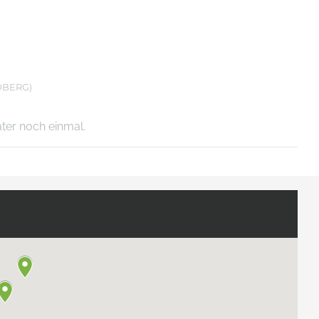
DBERG)
äter noch einmal.