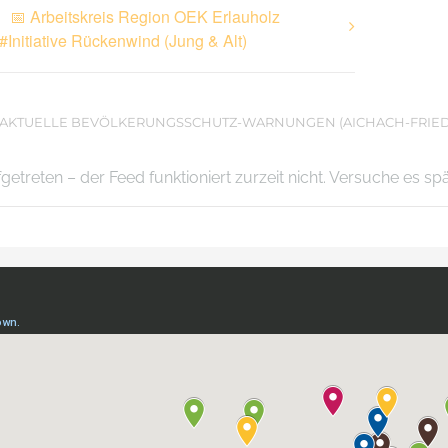
📅 Arbeitskreis Region OEK Erlauholz
#Initiative Rückenwind (Jung & Alt)
AKTUELLE BEVÖLKERUNGSSCHUTZ-WARNUNGEN (AICHACH-FRIE
ufgetreten – der Feed funktioniert zurzeit nicht. Versuche es sp