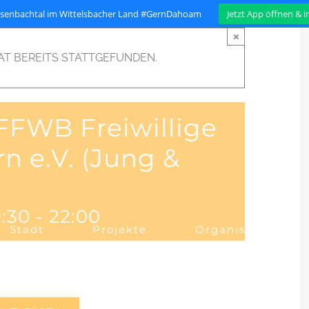
isenbachtal im Wittelsbacher Land #GernDahoam
Jetzt App öffnen & 
×
AT BEREITS STATTGEFUNDEN.
FFWB Freiwillige
n e.V. (Jung &
:30
-
22:00
Stadt
Projekte
Organisation