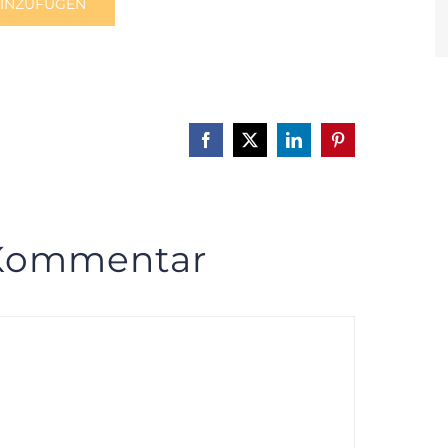
HINZUFÜGEN
Facebook
X
LinkedIn
Pinterest
 Kommentar