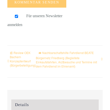
Für unseren Newsletter
anmelden
📰 Review OEK
🚐 Nachbarschaftshilfe Fahrdienst BEATE
Bachern
Bürgernetz Friedberg (Begleitete
Konzeptentwurf
Einkaufsfahrten, Arztbesuche und Termine mit
(Bürgerbeteiligung)
dem Fahrdienst im Ehrenamt)
Details