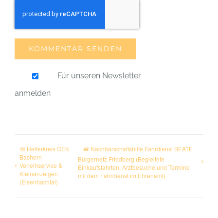
Für unseren Newsletter
anmelden
📅 Helferkreis OEK
🚐 Nachbarschaftshilfe Fahrdienst BEATE
Bachern
Bürgernetz Friedberg (Begleitete
Verleihservice &
Einkaufsfahrten, Arztbesuche und Termine
Kleinanzeigen
mit dem Fahrdienst im Ehrenamt)
(Eisenbachtal)