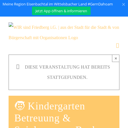
×
Meine Region Eisenbachtal im Wittelsbacher Land #GernDahoam
Jetzt App öffnen & informieren
Zum
Inhalt
springen
×
DIESE VERANSTALTUNG HAT BEREITS
STATTGEFUNDEN.
🧒 Kindergarten
Betreuung &