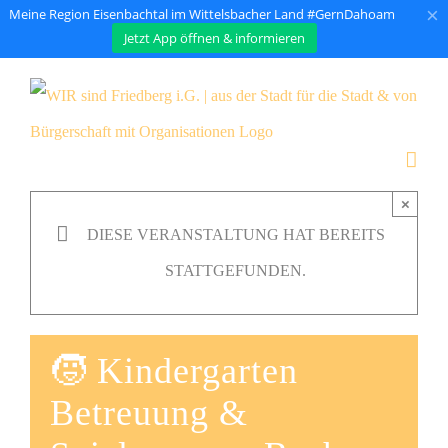
×
Meine Region Eisenbachtal im Wittelsbacher Land #GernDahoam
Jetzt App öffnen & informieren
Zum
Inhalt
springen
×
DIESE VERANSTALTUNG HAT BEREITS
STATTGEFUNDEN.
🧒 Kindergarten
Betreuung &