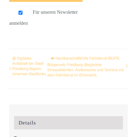
Für unseren Newsletter
anmelden
📰 Digitales
🚐 Nachbarschaftshilfe Fahrdienst BEATE
Amtsblatt der Stadt
Bürgernetz Friedberg (Begleitete
Friedberg Bayern
Einkaufsfahrten, Arztbesuche und Termine mit
(ehemals Stadtbote)
dem Fahrdienst im Ehrenamt)
Details