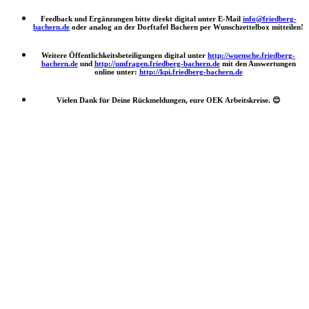
Feedback und Ergänzungen bitte direkt digital unter E-Mail
info@friedberg-
bachern.de
oder analog an der Dorftafel Bachern per Wunschzettelbox mitteilen!
Weitere Öffentlichkeitsbeteiligungen digital unter
http://wuensche.friedberg-
bachern.de
und
http://umfragen.friedberg-bachern.de
mit den Auswertungen
online unter:
http://kpi.friedberg-bachern.de
Vielen Dank für Deine Rückmeldungen, eure OEK Arbeitskreise.
😊
Nach
oben