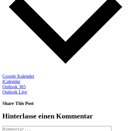
Google Kalender
iCalendar
Outlook 365
Outlook Live
Share This Post
Facebook
X
LinkedIn
Pinterest
Hinterlasse einen Kommentar
Kommentar