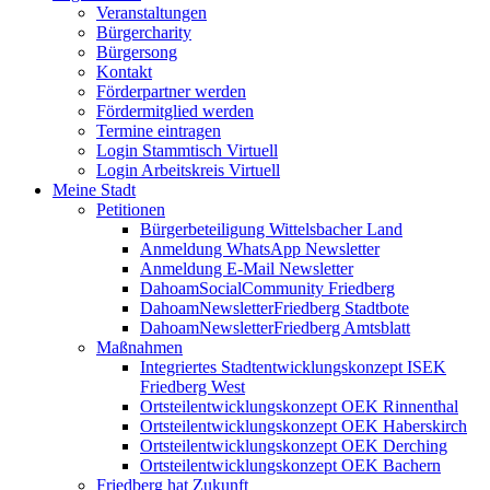
Veranstaltungen
Bürgercharity
Bürgersong
Kontakt
Förderpartner werden
Fördermitglied werden
Termine eintragen
Login Stammtisch Virtuell
Login Arbeitskreis Virtuell
Meine Stadt
Petitionen
Bürgerbeteiligung Wittelsbacher Land
Anmeldung WhatsApp Newsletter
Anmeldung E-Mail Newsletter
DahoamSocialCommunity Friedberg
DahoamNewsletterFriedberg Stadtbote
DahoamNewsletterFriedberg Amtsblatt
Maßnahmen
Integriertes Stadtentwicklungskonzept ISEK
Friedberg West
Ortsteilentwicklungskonzept OEK Rinnenthal
Ortsteilentwicklungskonzept OEK Haberskirch
Ortsteilentwicklungskonzept OEK Derching
Ortsteilentwicklungskonzept OEK Bachern
Friedberg hat Zukunft