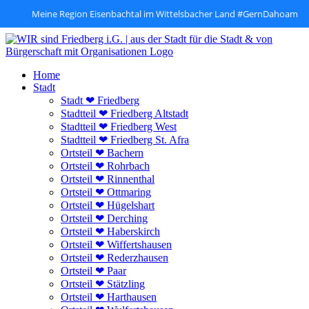
Meine Region Eisenbachtal im Wittelsbacher Land #GernDahoam
Zum
Inhalt
springen
Home
Stadt
Stadt ❤ Friedberg
Stadtteil ❤ Friedberg Altstadt
Stadtteil ❤ Friedberg West
Stadtteil ❤ Friedberg St. Afra
Ortsteil ❤ Bachern
Ortsteil ❤ Rohrbach
Ortsteil ❤ Rinnenthal
Ortsteil ❤ Ottmaring
Ortsteil ❤ Hügelshart
Ortsteil ❤ Derching
Ortsteil ❤ Haberskirch
Ortsteil ❤ Wiffertshausen
Ortsteil ❤ Rederzhausen
Ortsteil ❤ Paar
Ortsteil ❤ Stätzling
Ortsteil ❤ Harthausen