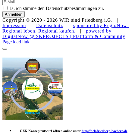
Ja, ich stimme den Datenschutzbestimmungen zu.
Anmelden
Copyright © 2020 -
2026 WIR sind Friedberg i.G. |
Impressum
|
Datenschutz
|
sponsored by RegioNow |
Regional leben. Regional kaufen.
|
powered by
DigitalNow @ SKPROJECTS | Plattform & Community
E-
WhatsApp
Facebook
Instagram
YouTube
Page load link
Mail
OEK Konzeptentwurf öffnen online unter
http://oek.friedberg-bachern.de