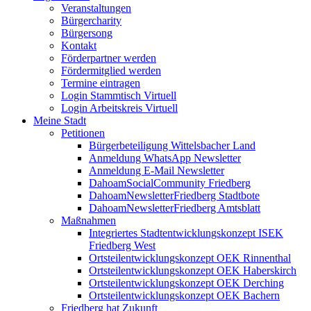
Veranstaltungen
Bürgercharity
Bürgersong
Kontakt
Förderpartner werden
Fördermitglied werden
Termine eintragen
Login Stammtisch Virtuell
Login Arbeitskreis Virtuell
Meine Stadt
Petitionen
Bürgerbeteiligung Wittelsbacher Land
Anmeldung WhatsApp Newsletter
Anmeldung E-Mail Newsletter
DahoamSocialCommunity Friedberg
DahoamNewsletterFriedberg Stadtbote
DahoamNewsletterFriedberg Amtsblatt
Maßnahmen
Integriertes Stadtentwicklungskonzept ISEK
Friedberg West
Ortsteilentwicklungskonzept OEK Rinnenthal
Ortsteilentwicklungskonzept OEK Haberskirch
Ortsteilentwicklungskonzept OEK Derching
Ortsteilentwicklungskonzept OEK Bachern
Friedberg hat Zukunft