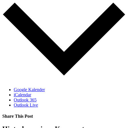
Google Kalender
iCalendar
Outlook 365
Outlook Live
Share This Post
Facebook
X
LinkedIn
Pinterest