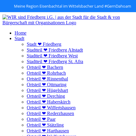
Meine Region Eisenbachtal im Wittelsbacher Land #GernDahoam
Zum
Inhalt
springen
Home
Stadt
Stadt ❤ Friedberg
Stadtteil ❤ Friedberg Altstadt
Stadtteil ❤ Friedberg West
Stadtteil ❤ Friedberg St. Afra
Ortsteil ❤ Bachern
Ortsteil ❤ Rohrbach
Ortsteil ❤ Rinnenthal
Ortsteil ❤ Ottmaring
Ortsteil ❤ Hügelshart
Ortsteil ❤ Derching
Ortsteil ❤ Haberskirch
Ortsteil ❤ Wiffertshausen
Ortsteil ❤ Rederzhausen
Ortsteil ❤ Paar
Ortsteil ❤ Stätzling
Ortsteil ❤ Harthausen