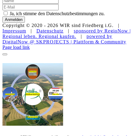
Ja, ich stimme den Datenschutzbestimmungen zu.
Anmelden
Copyright © 2020 -
2026 WIR sind Friedberg i.G. |
Impressum
|
Datenschutz
|
sponsored by RegioNow |
Regional leben. Regional kaufen.
|
powered by
DigitalNow @ SKPROJECTS | Plattform & Community
E-
WhatsApp
Facebook
Instagram
YouTube
Page load link
Mail