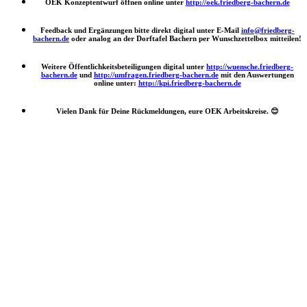
OEK Konzeptentwurf öffnen online unter
http://oek.friedberg-bachern.de
Feedback und Ergänzungen bitte direkt digital unter E-Mail
info@friedberg-
bachern.de
oder analog an der Dorftafel Bachern per Wunschzettelbox mitteilen!
Weitere Öffentlichkeitsbeteiligungen digital unter
http://wuensche.friedberg-
bachern.de
und
http://umfragen.friedberg-bachern.de
mit den Auswertungen
online unter:
http://kpi.friedberg-bachern.de
Vielen Dank für Deine Rückmeldungen, eure OEK Arbeitskreise.
😊
Nach
oben