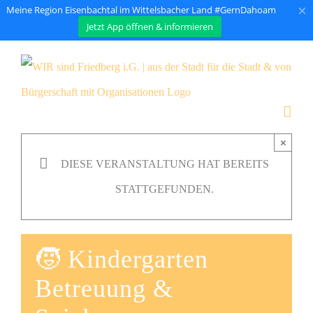
×
Meine Region Eisenbachtal im Wittelsbacher Land #GernDahoam
Jetzt App öffnen & informieren
Zum
Inhalt
springen
×
DIESE VERANSTALTUNG HAT BEREITS
STATTGEFUNDEN.
🧒 Kindergarten
Betreuung &