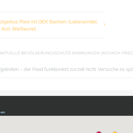
Bürgerbus Ried mit OEK Bachern (Lebensmittel,
 Arzt, Weißwurst)
AKTUELLE BEVÖLKERUNGSSCHUTZ-WARNUNGEN (AICHACH-FRIE
ufgetreten – der Feed funktioniert zurzeit nicht. Versuche es sp