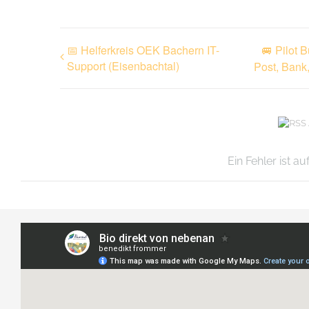
📅 Helferkreis OEK Bachern IT-
🚐 Pilot 
Support (Eisenbachtal)
Post, Bank,
Ein Fehler ist a