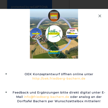
Für unseren Newsletter
anmelden
📰 Vorschläge OEK
🚐 Pilot Bürgerbus Ried mit OEK
OEK Konzeptentwurf öffnen online unter
Bachern Wünsche
http://oek.friedberg-bachern.de
Bachern (Lebensmittel, Post, Bank, Arzt,
(Bürgerbeteiligung)
Weißwurst)
Feedback und Ergänzungen bitte direkt digital unter E-
Mail
info@friedberg-bachern.de
oder analog an der
Dorftafel Bachern per Wunschzettelbox mitteilen!