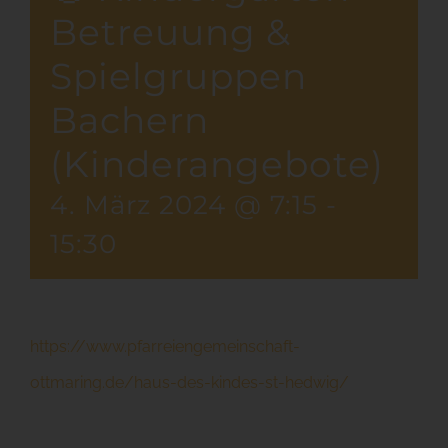
Betreuung &
Spielgruppen
Bachern
(Kinderangebote)
4. März 2024 @ 7:15
-
15:30
https://www.pfarreiengemeinschaft-
ottmaring.de/haus-des-kindes-st-hedwig/