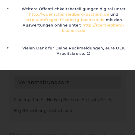
Weitere Öffentlichkeitsbeteiligungen digital unter
Details
http://wuensche.friedberg-bachern.de
und
http://umfragen.friedberg-bachern.de
mit den
Auswertungen online unter:
http://kpi.friedberg-
Datum:
bachern.de
4. März 2024
Zeit:
Vielen Dank für Deine Rückmeldungen, eure OEK
Arbeitskreise.
😊
7:15 - 15:30
Veranstaltungsort
Kindergarten St. Hedwig Bachern, Steckstraße 2B,
86316 Friedberg, Deutschland