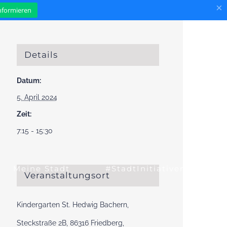
×
informieren
Details
Datum:
5. April 2024
Zeit:
7:15 - 15:30
Meine Stadt
#StadtInitiativen
Veranstaltungsort
Kindergarten St. Hedwig Bachern,
Steckstraße 2B, 86316 Friedberg,