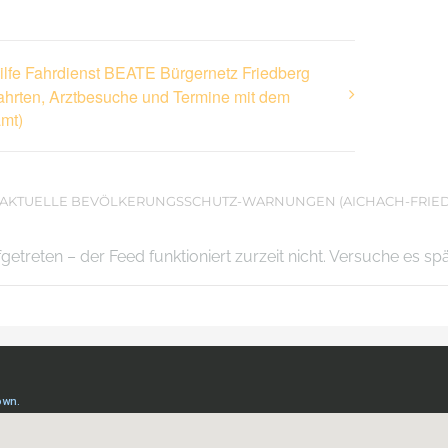
ilfe Fahrdienst BEATE Bürgernetz Friedberg
fahrten, Arztbesuche und Termine mit dem
mt)
AKTUELLE BEVÖLKERUNGSSCHUTZ-WARNUNGEN (AICHACH-FRIE
ufgetreten – der Feed funktioniert zurzeit nicht. Versuche es sp