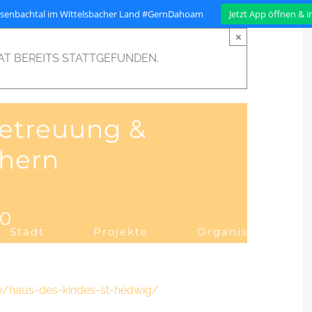
isenbachtal im Wittelsbacher Land #GernDahoam
Jetzt App öffnen & 
×
AT BEREITS STATTGEFUNDEN.
Betreuung &
hern
30
Stadt
Projekte
Organisation
de/haus-des-kindes-st-hedwig/