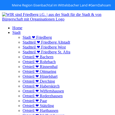
Meine Region Eisenbachtal im Wittelsbacher Land #GernDahoam
Zum
Inhalt
springen
Home
Stadt
Stadt ❤ Friedberg
Stadtteil ❤ Friedberg Altstadt
Stadtteil ❤ Friedberg West
Stadtteil ❤ Friedberg St. Afra
Ortsteil ❤ Bachern
Ortsteil ❤ Rohrbach
Ortsteil ❤ Rinnenthal
Ortsteil ❤ Ottmaring
Ortsteil ❤ Hügelshart
Ortsteil ❤ Derching
Ortsteil ❤ Haberskirch
Ortsteil ❤ Wiffertshausen
Ortsteil ❤ Rederzhausen
Ortsteil ❤ Paar
Ortsteil ❤ Stätzling
Ortsteil ❤ Harthausen