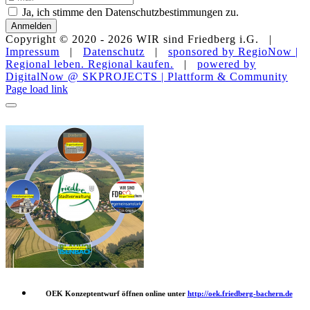
Ja, ich stimme den Datenschutzbestimmungen zu.
Anmelden
Copyright © 2020 -
2026 WIR sind Friedberg i.G. |
Impressum
|
Datenschutz
|
sponsored by RegioNow |
Regional leben. Regional kaufen.
|
powered by
DigitalNow @ SKPROJECTS | Plattform & Community
E-
WhatsApp
Facebook
Instagram
YouTube
Page load link
Mail
OEK Konzeptentwurf öffnen online unter
http://oek.friedberg-bachern.de