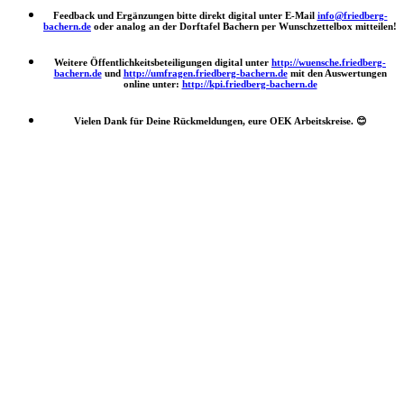
Feedback und Ergänzungen bitte direkt digital unter E-Mail
info@friedberg-
bachern.de
oder analog an der Dorftafel Bachern per Wunschzettelbox mitteilen!
Weitere Öffentlichkeitsbeteiligungen digital unter
http://wuensche.friedberg-
bachern.de
und
http://umfragen.friedberg-bachern.de
mit den Auswertungen
online unter:
http://kpi.friedberg-bachern.de
Vielen Dank für Deine Rückmeldungen, eure OEK Arbeitskreise.
😊
Nach
oben