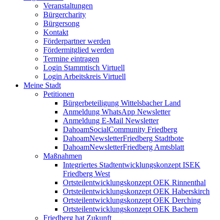
Veranstaltungen
Bürgercharity
Bürgersong
Kontakt
Förderpartner werden
Fördermitglied werden
Termine eintragen
Login Stammtisch Virtuell
Login Arbeitskreis Virtuell
Meine Stadt
Petitionen
Bürgerbeteiligung Wittelsbacher Land
Anmeldung WhatsApp Newsletter
Anmeldung E-Mail Newsletter
DahoamSocialCommunity Friedberg
DahoamNewsletterFriedberg Stadtbote
DahoamNewsletterFriedberg Amtsblatt
Maßnahmen
Integriertes Stadtentwicklungskonzept ISEK
Friedberg West
Ortsteilentwicklungskonzept OEK Rinnenthal
Ortsteilentwicklungskonzept OEK Haberskirch
Ortsteilentwicklungskonzept OEK Derching
Ortsteilentwicklungskonzept OEK Bachern
Friedberg hat Zukunft