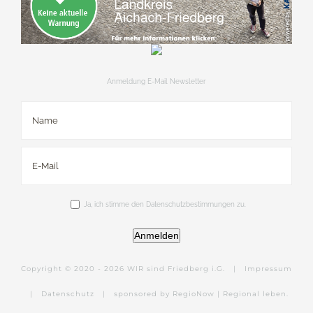
Anmeldung E-Mail Newsletter
Ja, ich stimme den Datenschutzbestimmungen zu.
Anmelden
Copyright © 2020 -
2026 WIR sind Friedberg i.G. |
Impressum
|
Datenschutz
|
sponsored by RegioNow | Regional leben.