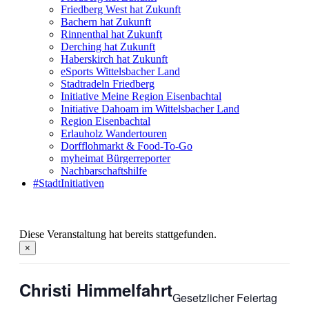
Friedberg West hat Zukunft
Bachern hat Zukunft
Rinnenthal hat Zukunft
Derching hat Zukunft
Haberskirch hat Zukunft
eSports Wittelsbacher Land
Stadtradeln Friedberg
Initiative Meine Region Eisenbachtal
Initiative Dahoam im Wittelsbacher Land
Region Eisenbachtal
Erlauholz Wandertouren
Dorfflohmarkt & Food-To-Go
myheimat Bürgerreporter
Nachbarschaftshilfe
#StadtInitiativen
Diese Veranstaltung hat bereits stattgefunden.
×
Christi Himmelfahrt
Gesetzlicher Feiertag