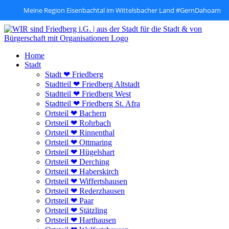
Meine Region Eisenbachtal im Wittelsbacher Land #GernDahoam
Zum
Inhalt
springen
Home
Stadt
Stadt ❤ Friedberg
Stadtteil ❤ Friedberg Altstadt
Stadtteil ❤ Friedberg West
Stadtteil ❤ Friedberg St. Afra
Ortsteil ❤ Bachern
Ortsteil ❤ Rohrbach
Ortsteil ❤ Rinnenthal
Ortsteil ❤ Ottmaring
Ortsteil ❤ Hügelshart
Ortsteil ❤ Derching
Ortsteil ❤ Haberskirch
Ortsteil ❤ Wiffertshausen
Ortsteil ❤ Rederzhausen
Ortsteil ❤ Paar
Ortsteil ❤ Stätzling
Ortsteil ❤ Harthausen