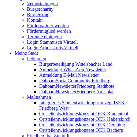
Veranstaltungen
Bürgercharity
Bürgersong
Kontakt
Förderpartner werden
Fördermitglied werden
Termine eintragen
Login Stammtisch Virtuell
Login Arbeitskreis Virtuell
Meine Stadt
Petitionen
Bürgerbeteiligung Wittelsbacher Land
Anmeldung WhatsApp Newsletter
Anmeldung E-Mail Newsletter
DahoamSocialCommunity Friedberg
DahoamNewsletterFriedberg Stadtbote
DahoamNewsletterFriedberg Amtsblatt
Maßnahmen
Integriertes Stadtentwicklungskonzept ISEK
Friedberg West
Ortsteilentwicklungskonzept OEK Rinnenthal
Ortsteilentwicklungskonzept OEK Haberskirch
Ortsteilentwicklungskonzept OEK Derching
Ortsteilentwicklungskonzept OEK Bachern
Friedberg hat Zukunft