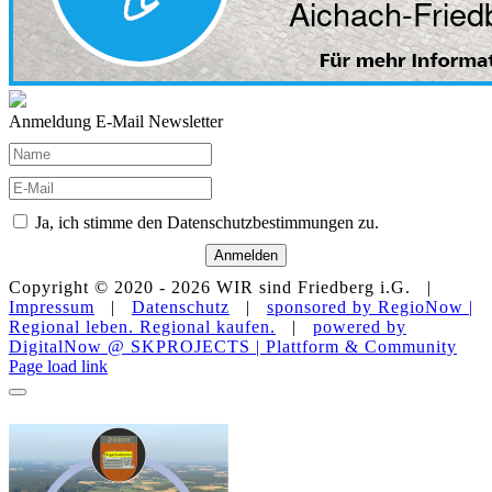
Anmeldung E-Mail Newsletter
Ja, ich stimme den Datenschutzbestimmungen zu.
Anmelden
Copyright © 2020 -
2026 WIR sind Friedberg i.G. |
Impressum
|
Datenschutz
|
sponsored by RegioNow |
Regional leben. Regional kaufen.
|
powered by
DigitalNow @ SKPROJECTS | Plattform & Community
E-
WhatsApp
Facebook
Instagram
YouTube
Page load link
Mail