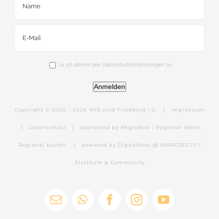
Ja, ich stimme den Datenschutzbestimmungen zu.
Anmelden
Copyright © 2020 -
2026 WIR sind Friedberg i.G. |
Impressum
|
Datenschutz
|
sponsored by RegioNow | Regional leben.
Regional kaufen.
|
powered by DigitalNow @ SKPROJECTS |
Plattform & Community
E-
WhatsApp
Facebook
Instagram
YouTube
Mail