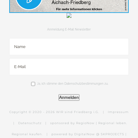
Anmeldung E-Mail Newsletter
Ja, ich stimme den Datenschutzbestimmungen zu.
Anmelden
Copyright © 2020 -
2026 WIR sind Friedberg i.G. |
Impressum
|
Datenschutz
|
sponsored by RegioNow | Regional leben.
Regional kaufen.
|
powered by DigitalNow @ SKPROJECTS |