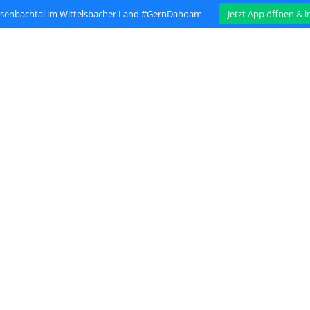
isenbachtal im Wittelsbacher Land #GernDahoam
Jetzt App öffnen & 