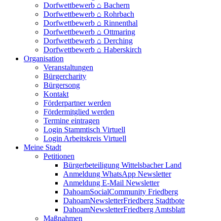
Dorfwettbewerb ⌂ Bachern
Dorfwettbewerb ⌂ Rohrbach
Dorfwettbewerb ⌂ Rinnenthal
Dorfwettbewerb ⌂ Ottmaring
Dorfwettbewerb ⌂ Derching
Dorfwettbewerb ⌂ Haberskirch
Organisation
Veranstaltungen
Bürgercharity
Bürgersong
Kontakt
Förderpartner werden
Fördermitglied werden
Termine eintragen
Login Stammtisch Virtuell
Login Arbeitskreis Virtuell
Meine Stadt
Petitionen
Bürgerbeteiligung Wittelsbacher Land
Anmeldung WhatsApp Newsletter
Anmeldung E-Mail Newsletter
DahoamSocialCommunity Friedberg
DahoamNewsletterFriedberg Stadtbote
DahoamNewsletterFriedberg Amtsblatt
Maßnahmen