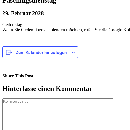
Faschingsdienstag
29. Februar 2028
Gedenktag
Wenn Sie Gedenktage ausblenden möchten, rufen Sie die Google Kale
Zum Kalender hinzufügen
Share This Post
Facebook
X
LinkedIn
Pinterest
Hinterlasse einen Kommentar
Kommentar