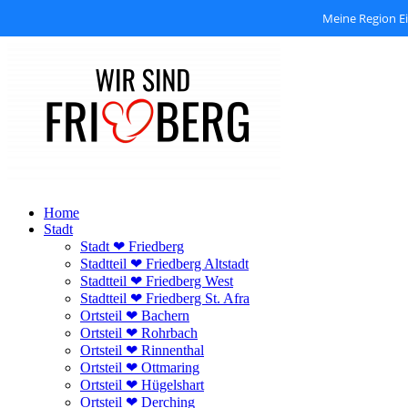
Meine Region E
Zum
Inhalt
springen
Home
Stadt
Stadt ❤ Friedberg
Stadtteil ❤ Friedberg Altstadt
Stadtteil ❤ Friedberg West
Stadtteil ❤ Friedberg St. Afra
Ortsteil ❤ Bachern
Ortsteil ❤ Rohrbach
Ortsteil ❤ Rinnenthal
Ortsteil ❤ Ottmaring
Ortsteil ❤ Hügelshart
Ortsteil ❤ Derching