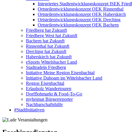
Integriertes Stadtentwicklungskonzept ISEK Fried
Ortsteilentwicklungskonzept OEK Rinnenthal
Ortsteilentwicklungskonzept OEK Haberskirch
Ortsteilentwicklungskonzept OEK Derching
Ortsteilentwicklungskonzept OEK Bachern
Friedberg hat Zukunft
Friedberg West hat Zukunft
Bachern hat Zukunft
Rinnenthal hat Zukunft
Derching hat Zukunft
Haberskirch hat Zukunft
eSports Wittelsbacher Land
Stadtradeln Friedberg
Initiative Meine Region Eisenbachtal
Initiative Dahoam im Wittelsbacher Land
Region Eisenbachtal
Erlauholz Wandertouren
Dorfflohmarkt & Food-To-Go
myheimat Bürgerreporter
Nachbarschaftshilfe
#StadtInitiativen