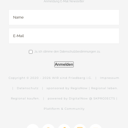
Anmeldung E-Mail Newsletter
Ja, ich stimme den Datenschutzbestimmungen zu.
Anmelden
Copyright © 2020 -
2026 WIR sind Friedberg i.G. |
Impressum
|
Datenschutz
|
sponsored by RegioNow | Regional leben.
Regional kaufen.
|
powered by DigitalNow @ SKPROJECTS |
Plattform & Community